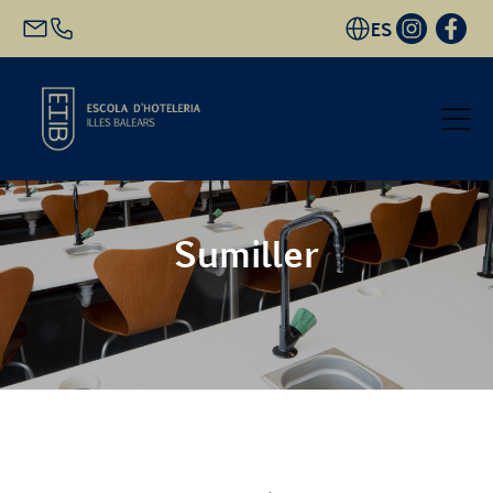
ES
Inicio
Sumiller
Oferta académica
Futuro alumnado
EHIB y Empresa
Conócenos