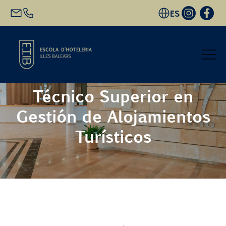
ES
Técnico Superior en
Inicio
Gestión de Alojamientos
Oferta académica
Turísticos
Futuro alumnado
EHIB y Empresa
Conócenos