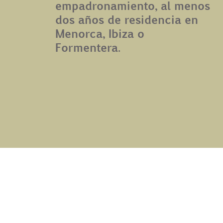
empadronamiento, al menos
dos años de residencia en
Menorca, Ibiza o
Formentera.