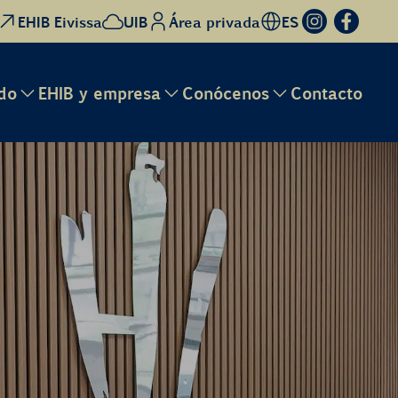
EHIB Eivissa
UIB
Área privada
ES
do
EHIB y empresa
Conócenos
Contacto