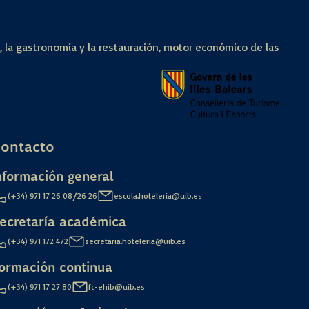
a, la gastronomía y la restauración, motor económico de las
ontacto
nformación general
/
(+34) 971 17 26 08
26 26
escola.hoteleria@uib.es
ecretaría académica
(+34) 971 172 472
secretaria.hoteleria@uib.es
ormación continua
(+34) 971 17 27 80
fc-ehib@uib.es