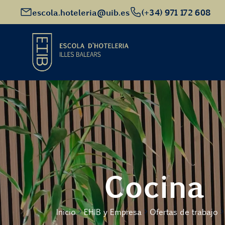
escola.hoteleria@uib.es
(+34) 971 172 608
Inicio
Oferta académica
Futuro alumnado
Cocina
EHIB y Empresa
Inicio
EHIB y Empresa
Ofertas de trabajo
Conócenos