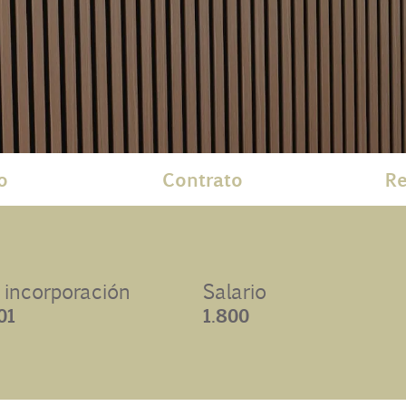
o
Contrato
Re
 incorporación
Salario
01
1.800