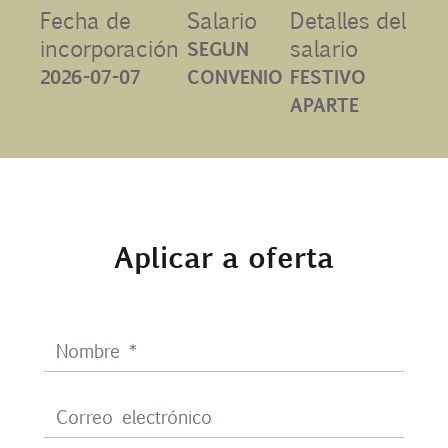
Fecha de
Salario
Detalles del
Contacto
incorporación
salario
SEGUN
2026-07-07
CONVENIO
FESTIVO
Uib
APARTE
Login
ES
Aplicar a oferta