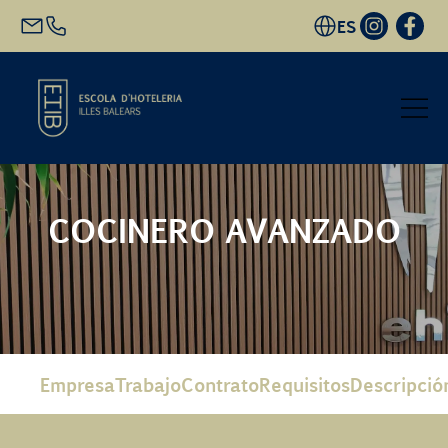
ES
Inicio
COCINERO AVANZADO
Oferta académica
Futuro alumnado
EHIB y Empresa
Empresa
Trabajo
Contrato
Requisitos
Descripció
Conócenos