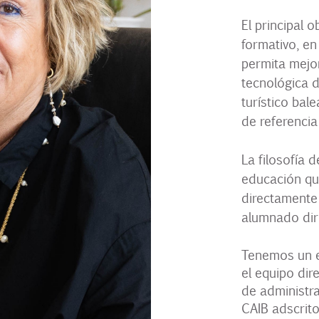
El principal 
formativo, en
permita mejor
tecnológica 
turístico bal
de referencia
La filosofía 
educación que
directamente 
alumnado diri
Tenemos un e
el equipo dir
de administra
CAIB adscrito