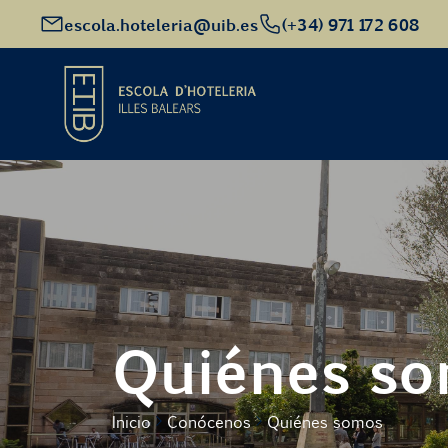
escola.hoteleria@uib.es
(+34) 971 172 608
Inicio
Oferta académica
Futuro alumnado
Quiénes s
EHIB y Empresa
Inicio
Conócenos
Quiénes somos
Conócenos