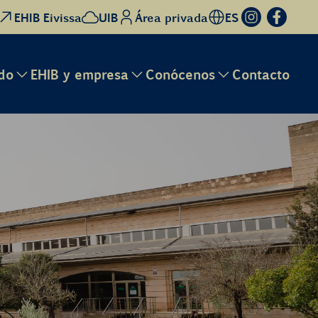
EHIB Eivissa
UIB
Área privada
ES
do
EHIB y empresa
Conócenos
Contacto