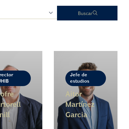
Buscar
rector
Jefe de
UHIB
estudios
ofre
Aitor
rtorell
Martínez
nill
Garcia