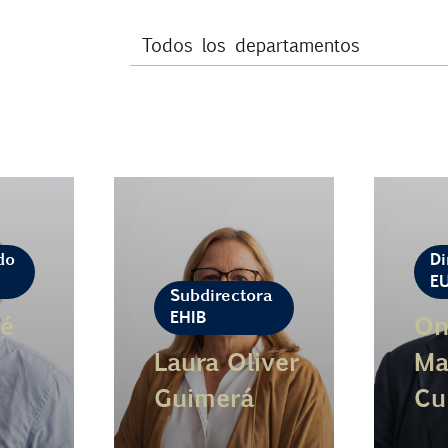
do
Di
E
Subdirectora
EHIB
é
On
Laura Oliver
Ma
Guimerá
Cu