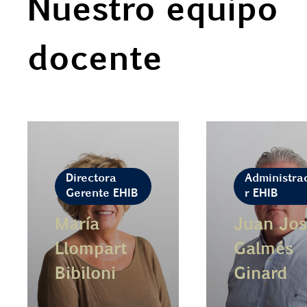
Nuestro equipo
docente
Directora
Administra
Gerente EHIB
r EHIB
María
Juan Jos
Llompart
Galmés
Bibiloni
Ginard