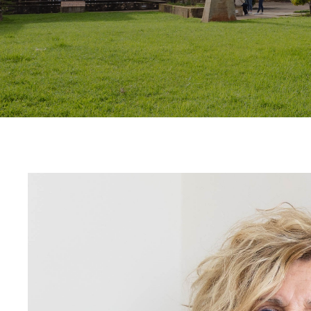
Contacto
Uib
Login
ES