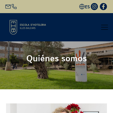
ES
Inicio
Quiénes somos
Oferta académica
Futuro alumnado
EHIB y Empresa
Conócenos