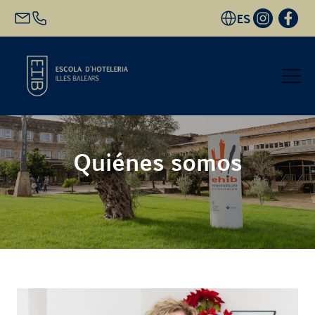
ES
Inicio
Quiénes somos
Oferta académica
Futuro alumnado
EHIB y Empresa
Conócenos