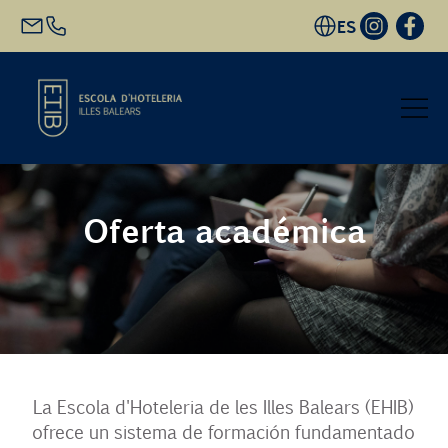
ES
Inicio
Oferta académica
Oferta académica
Futuro alumnado
EHIB y Empresa
La Escola d'Hoteleria de les Illes Balears (EHIB)
Conócenos
ofrece un sistema de formación fundamentado