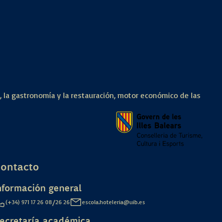
a, la gastronomía y la restauración, motor económico de las
ontacto
nformación general
/
(+34) 971 17 26 08
26 26
escola.hoteleria@uib.es
ecretaría académica