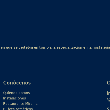
 en que se vertebra en torno a la especialización en la hostelerí
Conócenos
C
I
Quiénes somos
Instalaciones
Restaurante Miramar
S
Bufets temáticos