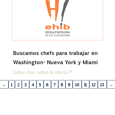
Buscamos chefs para trabajar en
Washington- Nueva York y Miami
Saber mas sobre la oferta
←
1
2
3
4
5
6
7
8
9
10
11
12
13
→