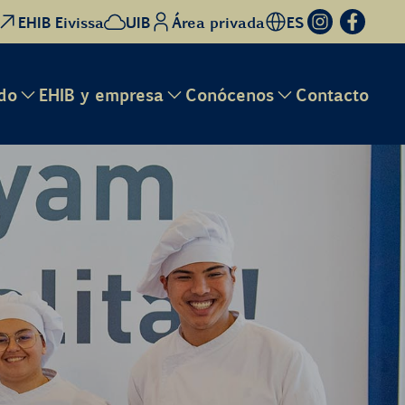
EHIB Eivissa
UIB
Área privada
ES
do
EHIB y empresa
Conócenos
Contacto