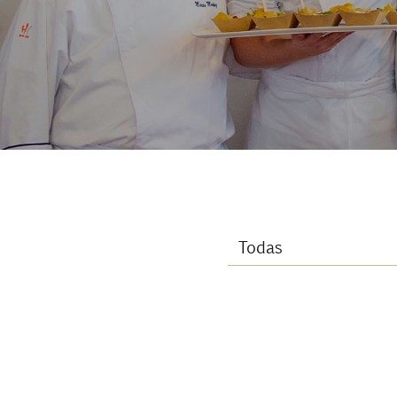
Contacto
Uib
Login
ES