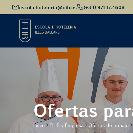
escola.hoteleria@uib.es
(+34) 971 172 608
Inicio
Oferta académica
Futuro alumnado
Ofertas par
EHIB y Empresa
Inicio
EHIB y Empresa
Ofertas de trabajo
Conócenos