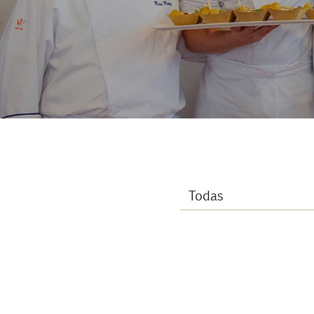
Contacto
Uib
Login
ES