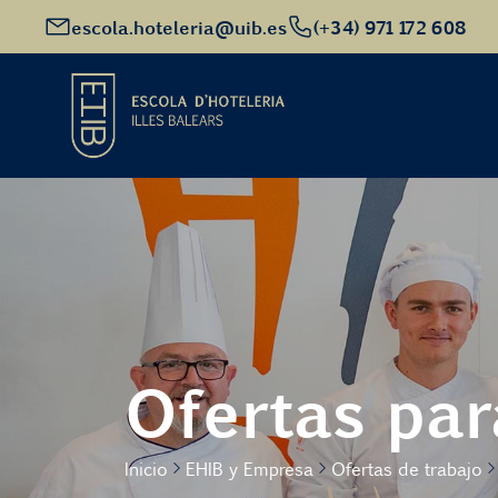
escola.hoteleria@uib.es
(+34) 971 172 608
Inicio
Oferta académica
Futuro alumnado
Ofertas par
EHIB y Empresa
Inicio
EHIB y Empresa
Ofertas de trabajo
Conócenos