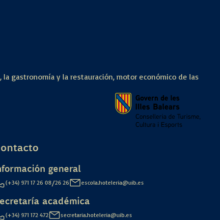
a, la gastronomía y la restauración, motor económico de las
ontacto
nformación general
/
(+34) 971 17 26 08
26 26
escola.hoteleria@uib.es
ecretaría académica
(+34) 971 172 472
secretaria.hoteleria@uib.es