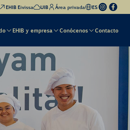
EHIB Eivissa
UIB
Área privada
ES
do
EHIB y empresa
Conócenos
Contacto