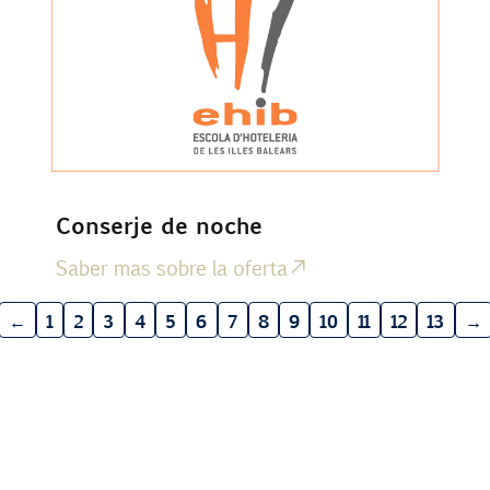
Conserje de noche
Saber mas sobre la oferta
←
1
2
3
4
5
6
7
8
9
10
11
12
13
→