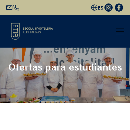
ES
Inicio
Ofertas para estudiantes
Oferta académica
Futuro alumnado
EHIB y Empresa
Conócenos