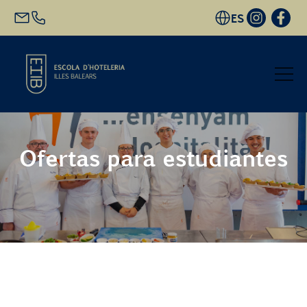
ES
Inicio
Ofertas para estudiantes
Oferta académica
Futuro alumnado
EHIB y Empresa
Conócenos