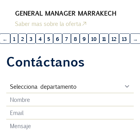
GENERAL MANAGER MARRAKECH
Saber mas sobre la oferta
←
1
2
3
4
5
6
7
8
9
10
11
12
13
→
Contáctanos